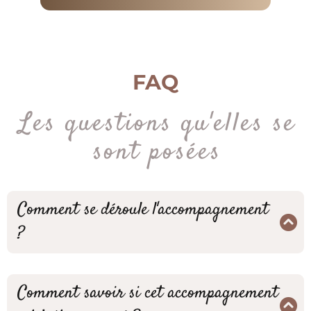
FAQ
Les questions qu'elles se
sont posées
Comment se déroule l'accompagnement
?
Dès que tu valideras ton inscription, tu recevras
en quelques minutes tes accès à ta plateforme
Comment savoir si cet accompagnement
d'accompagnement directement sur l’adresse