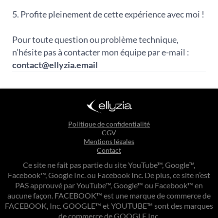
5. Profite pleinement de cette expérience avec moi !
Pour toute question ou problème technique,
n’hésite pas à contacter mon équipe par e-mail :
contact@ellyzia.email
Politique de confidentialité
CGV
Mentions légales
Contact
Ce site ne fait pas partie du site YouTube™, Google™,
Facebook™, Google Inc. ou Facebook Inc. De plus, ce site n’est
PAS approuvé par YouTube™, Google™ ou Facebook™ en
aucune façon. FACEBOOK™ est une marque de commerce de
FACEBOOK, Inc. GOOGLE™ et YOUTUBE™ sont des marques
de commerce de GOOGLE Inc.